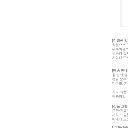
[적립금 및
회원으로 
우수회원의
무통장 결
기입해 주시
[배송 안내
총 결제 금
평일 오후
제주도, 
기타 제품
배송방법 :
[상품 교환
교환/환불규
저희 쇼핑
이내에 요
[ 교환/환