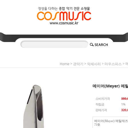
>
>
>
> 
Home
관악기
악세사리
마우스피스
메이어(Meyer) 
소비자가격
380
적립금
1%
판매가격
320,
메이어(Meyer) 메탈
7J호