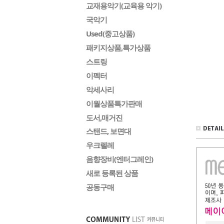
교재용악기(교육용 악기)
국악기
Used(중고상품)
패키지상품,특가상품
스트링
이펙터
악세사리
이월상품특가판매
도서,매거진
스탠드, 보면대
우크렐레
음향장비(엔터그레인)
새로 등록된 상품
공동구매