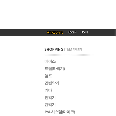
베이스
드럼(타악기)
앰프
건반악기
기타
현악기
관악기
P/A 시스템(마이크)