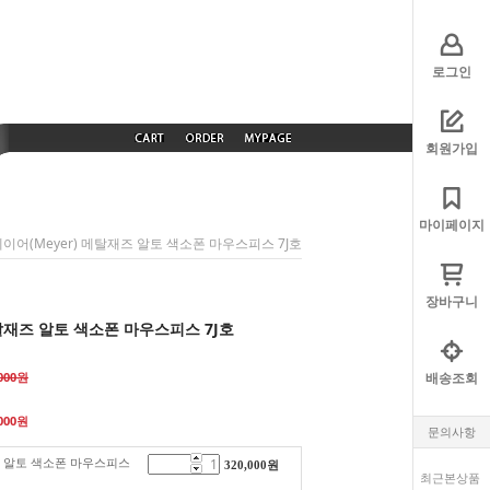
로그인
회원가입
마이페이지
메이어(Meyer) 메탈재즈 알토 색소폰 마우스피스 7J호
장바구니
메탈재즈 알토 색소폰 마우스피스 7J호
배송조회
,000원
000
원
문의사항
재즈 알토 색소폰 마우스피스
320,000
원
최근본상품