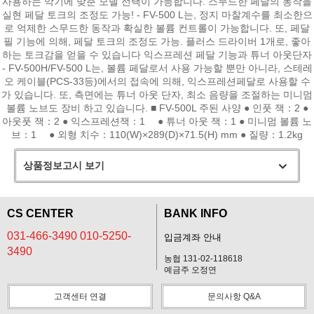
사용하는 악기에 맞춘 모델 선택이 가능합니다. 스무드한 페달의 동작을
실현 페달 토크의 조정도 가능! - FV-500 L는, 정지 마찰계수를 최소한으
로 억제한 스무드한 동작과 확실한 볼륨 컨트롤이 가능합니다. 또, 페달
필 기능에 의해, 페달 토크의 조정도 가능. 플러스 드라이버 1개로, 좋아
하는 토크감을 얻을 수 있습니다 익스프레션 페달 기능과 튜너 아웃단자
- FV-500H/FV-500 L는, 볼륨 페달로서 사용 가능할 뿐만 아니라, 스테레
오 케이블(PCS-33등)에서의 접속에 의해, 익스프레션페달로 사용할 수
가 있습니다. 또, 측면에는 튜너 아웃 단자, 최소 음량을 조절하는 미니멈
볼륨 노브도 장비 하고 있습니다. ■ FV-500L 주된 사양 ● 인풋 잭：2 ●
아웃풋 잭：2 ● 익스프레션잭：1 ● 튜너 아웃 잭：1 ● 미니멈 볼륨 노
브：1 ● 외형 치수：110(W)×289(D)×71.5(H) mm ● 질량：1.2kg
상품정보고시 보기
CS CENTER
BANK INFO
031-466-3490 010-5250-
입금계좌 안내
3490
농협 131-02-118618
예금주 오정연
고객센터 연결
문의사항 Q&A