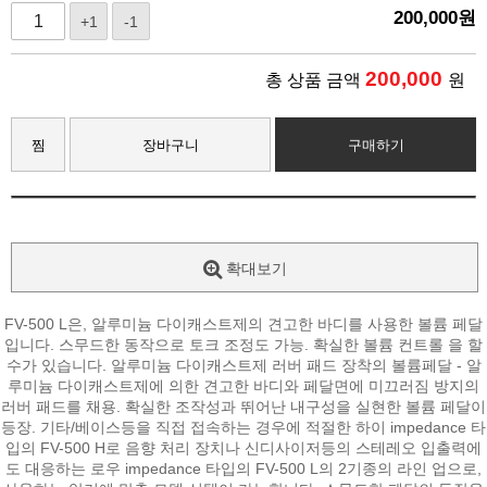
200,000
원
+1
-1
200,000
총 상품 금액
원
찜
장바구니
구매하기
확대보기
FV-500 L은, 알루미늄 다이캐스트제의 견고한 바디를 사용한 볼륨 페달
입니다. 스무드한 동작으로 토크 조정도 가능. 확실한 볼륨 컨트롤 을 할
수가 있습니다. 알루미늄 다이캐스트제 러버 패드 장착의 볼륨페달 - 알
루미늄 다이캐스트제에 의한 견고한 바디와 페달면에 미끄러짐 방지의
러버 패드를 채용. 확실한 조작성과 뛰어난 내구성을 실현한 볼륨 페달이
등장. 기타/베이스등을 직접 접속하는 경우에 적절한 하이 impedance 타
입의 FV-500 H로 음향 처리 장치나 신디사이저등의 스테레오 입출력에
도 대응하는 로우 impedance 타입의 FV-500 L의 2기종의 라인 업으로,