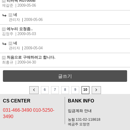
리터백 RG7000B
제갈준
| 2009-05-06
네
관리자
|
2009-05-06
에누리 요청좀..
김정주
| 2009-05-03
네
관리자
|
2009-05-04
처음으로 구매하려고 합니다.
최흥규
| 2009-04-30
글쓰기
6
7
8
9
10
CS CENTER
BANK INFO
031-466-3490 010-5250-
입금계좌 안내
3490
농협 131-02-118618
예금주 오정연