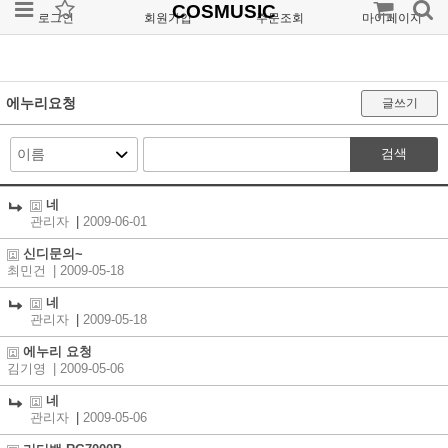
COSMUSIC
로그인
회원가입
주문조회
마이페이지
에누리요청
글쓰기
검색
네
관리자
|
2009-06-01
신디문의~
최민건
| 2009-05-18
네
관리자
|
2009-05-18
에누리 요청
김기영
| 2009-05-06
네
관리자
|
2009-05-06