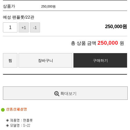
상품가
250,000
원
예성 팬플룻/22관
250,000
원
+1
-1
250,000
총 상품 금액
원
찜
장바구니
구매하기
확대보기