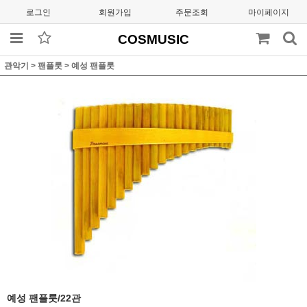
로그인
회원가입
주문조회
마이페이지
COSMUSIC
관악기
>
팬플룻
>
예성 팬플룻
예성 팬플룻/22관