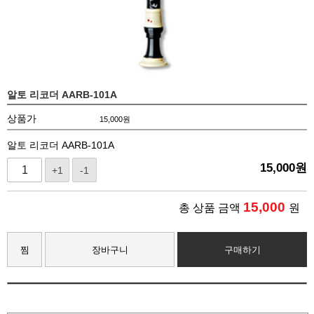
알토 리코더 AARB-101A
상품가
15,000
원
알토 리코더 AARB-101A
15,000
원
+1
-1
15,000
총 상품 금액
원
찜
장바구니
구매하기