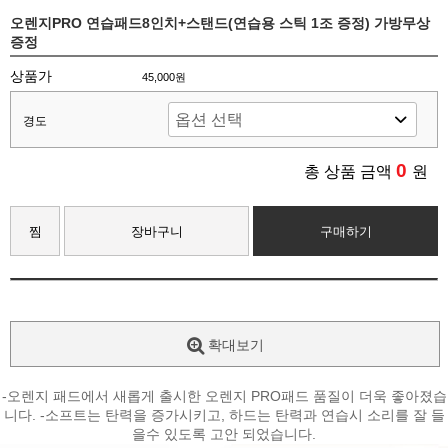
오렌지PRO 연습패드8인치+스탠드(연습용 스틱 1조 증정) 가방무상
증정
상품가
45,000원
경도
0
총 상품 금액
원
찜
장바구니
구매하기
확대보기
-오렌지 패드에서 새롭게 출시한 오렌지 PRO패드 품질이 더욱 좋아졌습
니다. -소프트는 탄력을 증가시키고, 하드는 탄력과 연습시 소리를 잘 들
을수 있도록 고안 되었습니다.