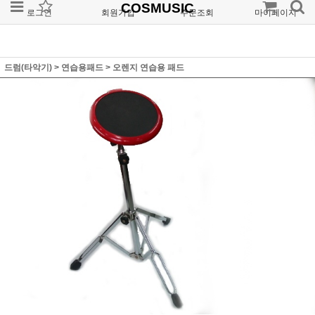
COSMUSIC
로그인
회원가입
주문조회
마이페이지
드럼(타악기)
>
연습용패드
>
오렌지 연습용 패드