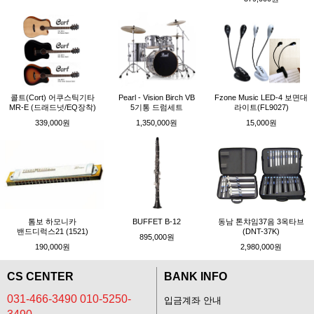
콜트(Cort) 어쿠스틱기타
Pearl - Vision Birch VB
Fzone Music LED-4 보면대
MR-E (드래드넛/EQ장착)
5기통 드럼세트
라이트(FL9027)
339,000원
1,350,000원
15,000원
톰보 하모니카
BUFFET B-12
동남 톤챠임37음 3옥타브
밴드디럭스21 (1521)
(DNT-37K)
895,000원
190,000원
2,980,000원
CS CENTER
BANK INFO
031-466-3490 010-5250-
입금계좌 안내