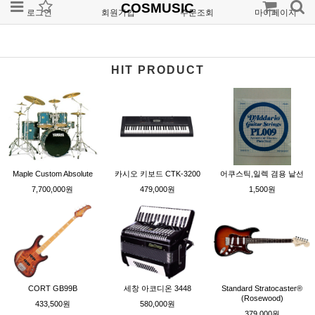
COSMUSIC
로그인
회원가입
주문조회
마이페이지
HIT PRODUCT
Maple Custom Absolute
카시오 키보드 CTK-3200
어쿠스틱,일렉 겸용 낱선
7,700,000원
479,000원
1,500원
CORT GB99B
세창 아코디온 3448
Standard Stratocaster®
(Rosewood)
433,500원
580,000원
379,000원