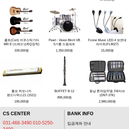
콜트(Cort) 어쿠스틱기타
Pearl - Vision Birch VB
Fzone Music LED-4 보면대
MR-E (드래드넛/EQ장착)
5기통 드럼세트
라이트(FL9027)
339,000원
1,350,000원
15,000원
톰보 하모니카
BUFFET B-12
동남 톤챠임37음 3옥타브
밴드디럭스21 (1521)
(DNT-37K)
895,000원
190,000원
2,980,000원
CS CENTER
BANK INFO
031-466-3490 010-5250-
입금계좌 안내