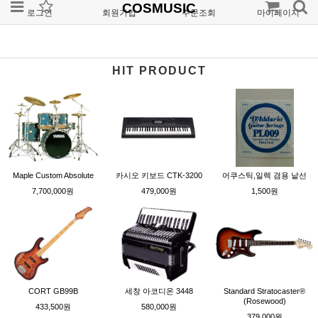
COSMUSIC
로그인
회원가입
주문조회
마이페이지
HIT PRODUCT
Maple Custom Absolute
카시오 키보드 CTK-3200
어쿠스틱,일렉 겸용 낱선
7,700,000원
479,000원
1,500원
CORT GB99B
세창 아코디온 3448
Standard Stratocaster®
(Rosewood)
433,500원
580,000원
379,000원