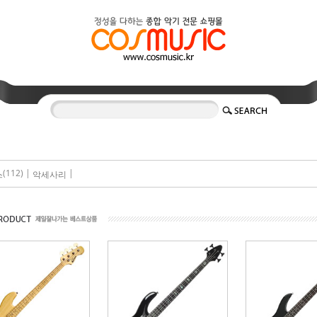
(112) |
|
스
악세사리