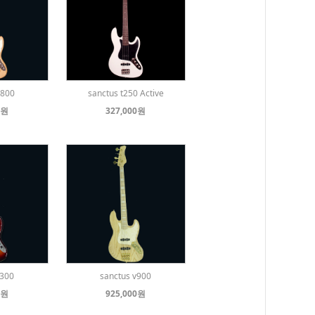
T800
sanctus t250 Active
0원
327,000원
v300
sanctus v900
0원
925,000원