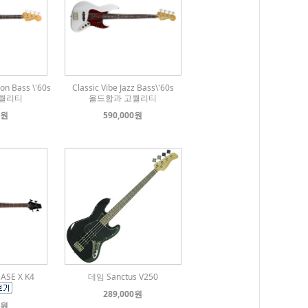
ion Bass \'60s
Classic Vibe Jazz Bass\'60s
퀄리티
올드함과 고퀄리티
0원
590,000원
ASE X K4
데임 Sanctus V250
289,000원
0원