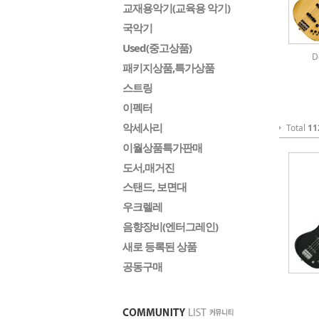
교재용악기(교육용 악기)
국악기
Used(중고상품)
D
패키지상품,특가상품
스트링
이펙터
악세사리
Total
11
이월상품특가판매
도서,매거진
스탠드, 보면대
우크렐레
음향장비(엔터그레인)
새로 등록된 상품
공동구매