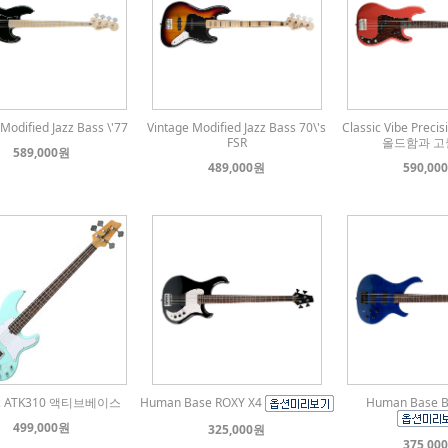
Modified Jazz Bass \'77
Vintage Modified Jazz Bass 70\'s
Classic Vibe Precis
FSR
올드함과 고
589,000원
489,000원
590,00
ez ATK310 액티브베이스
Human Base ROXY X4
Human Base B
499,000원
325,000원
375,00