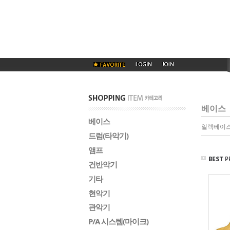
베이스
베이스
일렉베이
드럼(타악기)
앰프
건반악기
기타
현악기
관악기
P/A 시스템(마이크)