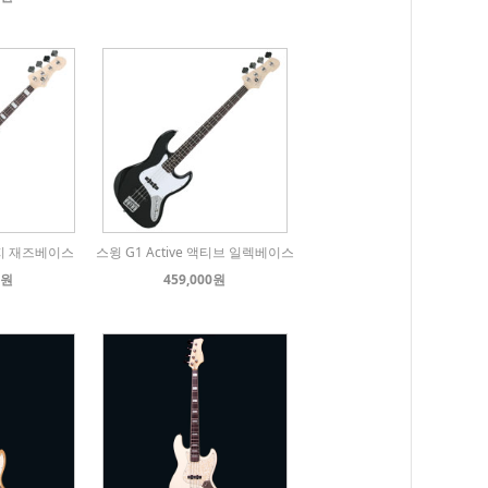
빈티지 재즈베이스
스윙 G1 Active 액티브 일렉베이스
0원
459,000원