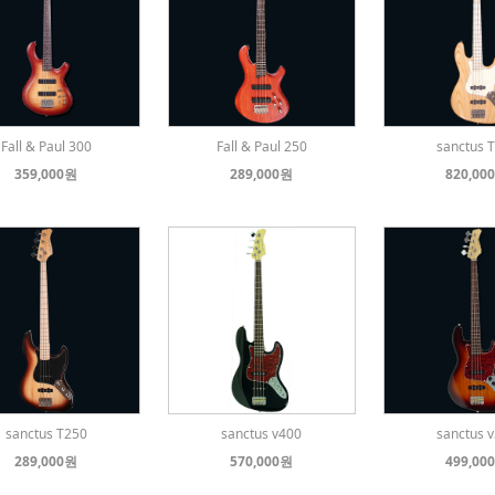
Fall & Paul 300
Fall & Paul 250
sanctus 
359,000원
289,000원
820,00
sanctus T250
sanctus v400
sanctus 
289,000원
570,000원
499,00