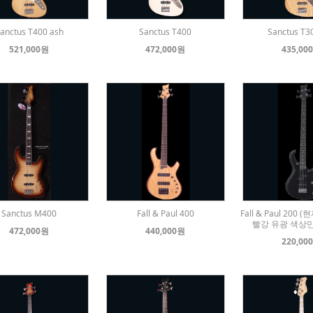
anctus T400 ash
Sanctus T400
Sanctus T3
521,000원
472,000원
435,00
Sanctus M400
Fall & Paul 400
Fall & Paul 20
빨강 유광 색상
472,000원
440,000원
220,00