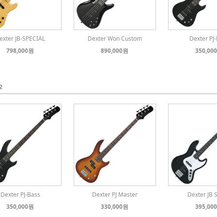
exter JB-SPECIAL
Dexter Won Custom
Dexter PJ
798,000원
890,000원
350,00
2
Dexter PJ-Bass
Dexter PJ Master
Dexter JB 
350,000원
330,000원
395,00