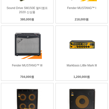
Sound Drive SM150E 멀티앰프
Fender MUSTANG™ I
2020 신상품
380,000원
218,000원
Fender MUSTANG™ III
Markbass Little Mark III
704,000원
1,200,000원