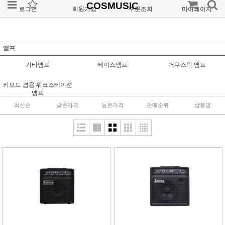
COSMUSIC
로그인
회원가입
주문조회
마이페이지
앰프
기타앰프
베이스앰프
어쿠스틱 앰프
키보드 겸용 워크스테이션
앰프
최신순
낮은가격
높은가격
판매순위
상품명