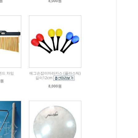
0원
8,000원
바윈드 차임
에그손잡이마라카스 (플라스틱)
길이12cm
0원
8,000원