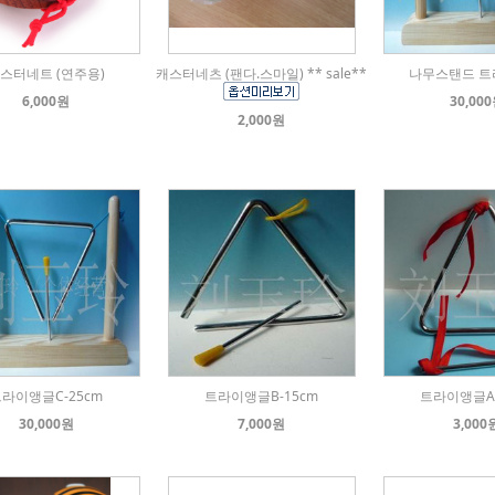
스터네트 (연주용)
캐스터네츠 (팬다.스마일) ** sale**
나무스탠드 
6,000원
30,00
2,000원
라이앵글C-25cm
트라이앵글B-15cm
트라이앵글A-
30,000원
7,000원
3,000