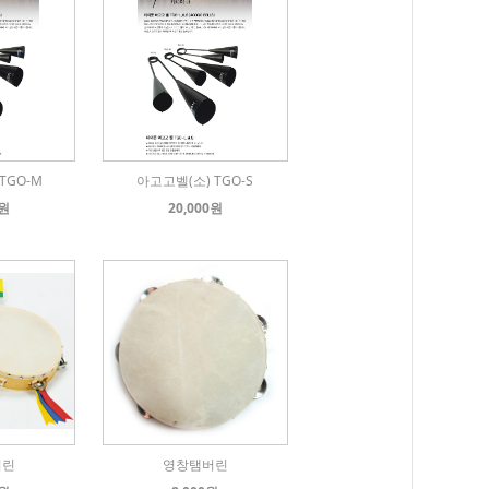
TGO-M
아고고벨(소) TGO-S
0원
20,000원
버린
영창탬버린