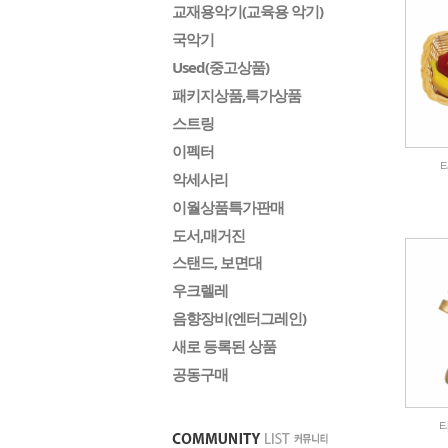
교재용악기(교육용 악기)
국악기
Used(중고상품)
패키지상품,특가상품
스트링
이펙터
악세사리
이월상품특가판매
도서,매거진
스탠드, 보면대
우크렐레
음향장비(엔터그레인)
새로 등록된 상품
공동구매