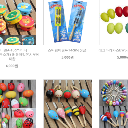
버린A-10cm 미니
스틱탬버린A-14cm-[징글]
에그마라카스BWL-3
무소재) % 유아및유치부에
5,000원
5,000
적합
4,000원