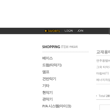
교재용
베이스
연주용탬
드럼(타악기)
그외 타악
앰프
(1) 
마림바
건반악기
에너지차
기타
현악기
Total
28
관악기
P/A 시스템(마이크)