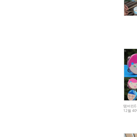
탬버린E
12월 