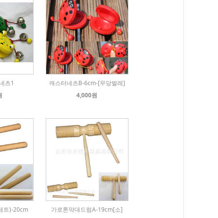
네츠1
캐스터네츠B-6cm-[무당벌레]
원
4,000원
트)-20cm
가로톤막대드럼A-19cm[소]