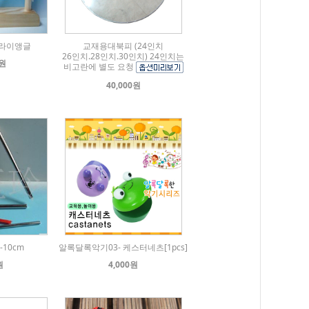
트라이앵글
교재용대북피 (24인치
26인치.28인치.30인치) 24인치는
0원
비고란에 별도 요청
40,000원
10cm
알록달록악기03- 케스터네츠[1pcs]
원
4,000원