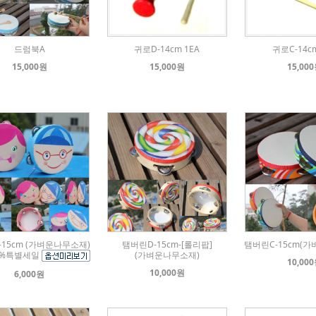
드럼북A
귀로D-14cm 1EA
귀로C-14cm
15,000원
15,000원
15,00
-15cm (가벼운나무소재)
탬버린D-15cm-[롤리팝]
탬버린C-15cm(
40%특별세일
(가벼운나무소재)
10,00
10,000원
6,000원