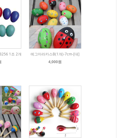
256 1조 2개
에그마라카스B(1개)-7cm-[대]
원
4,000원