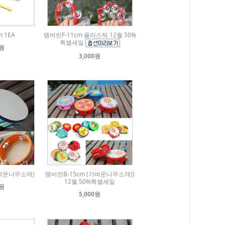
 1EA
탬버린F-11cm 플라스틱 12월 50%
특별세일
0원
3,000원
가벼운나무소재)
탬버린B-15cm (가벼운나무소재))
12월 50%특별세일
0원
5,000원