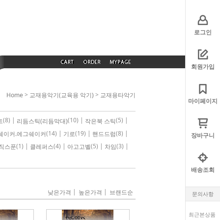
로그인
회원가입
>
>
Home
교재용악기(교육용 악기)
교재용타악기
마이페이지
(8) |
(10) |
(5) |
트
리듬스틱(리듬막대)
작은북 스틱
(14) |
(19) |
(8) |
쉐이커.에그쉐이커
기로
핸드드럼
장바구니
(1) |
(4) |
(5) |
(3) |
직스푼
클레퍼스
아고고벨
차임
배송조회
|
|
낮은가격
높은가격
브랜드순
문의사항
최근본상품