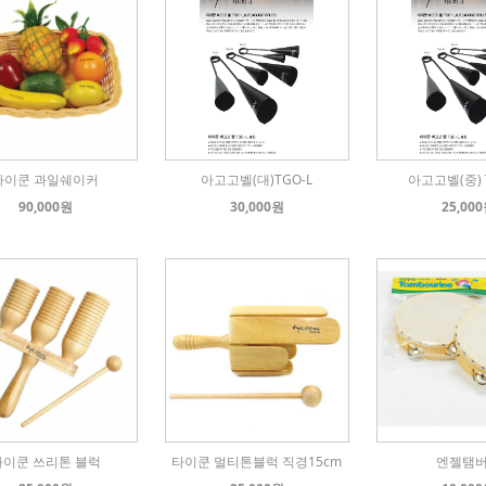
타이쿤 과일쉐이커
아고고벨(대)TGO-L
아고고벨(중) 
90,000원
30,000원
25,00
타이쿤 쓰리톤 블럭
타이쿤 멀티톤블럭 직경15cm
엔젤탬