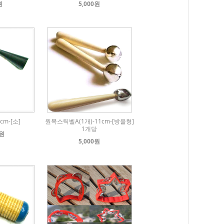
원
5,000원
m-[소]
원목스틱벨A(1개)-11cm-[방울형]
1개당
0원
5,000원