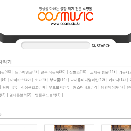
타악기
(43) |
(4) |
(30) |
(10) |
(11) |
버린
트라이앵글
큰북,작은북
심벌즈
교재용 방울
리듬세
(4) |
(20) |
(4) |
(14) |
(10) |
(12) |
기
마라카스
소고
부속품
교재용미니탬버린
카바사
|
(1) |
(10) |
(12) |
(12) |
(5) |
팀파니
신상품입고
우드블럭
캐스터네츠
레인메이커
뮤
(2) |
(2) |
(1) |
임
멀티톤블럭
템플우드블럭
5