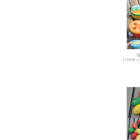
탬
(가벼운나