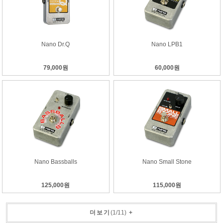
Nano Dr.Q
Nano LPB1
79,000원
60,000원
Nano Bassballs
Nano Small Stone
125,000원
115,000원
더보기
(
1
/
11
)
+