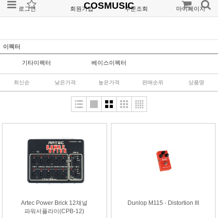
COSMUSIC
로그인
회원가입
주문조회
마이페이지
이펙터
기타이펙터
베이스이펙터
최신순
낮은가격
높은가격
판매순위
상품명
Artec Power Brick 12채널
Dunlop M115 - Distortion III
파워서플라이(CPB-12)