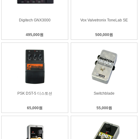
Digitech GNX3000
Vox Valvetronix ToneLab SE
495,000원
500,000원
PSK DST-5 디스토션
Switchblade
65,000원
55,000원